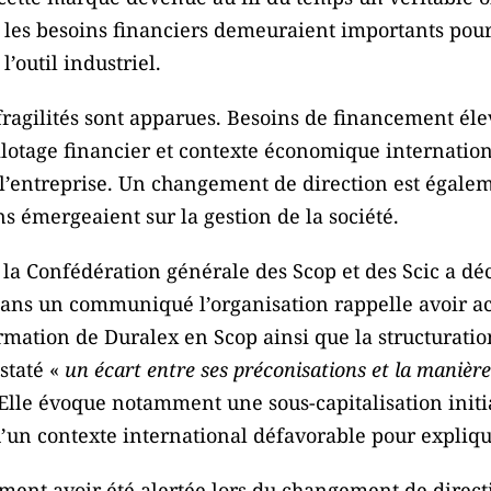
, les besoins financiers demeuraient importants po
l’outil industriel.
 fragilités sont apparues. Besoins de financement éle
 pilotage financier et contexte économique internation
 l’entreprise. Un changement de direction est égal
ns émergeaient sur la gestion de la société.
 la Confédération générale des Scop et des Scic a d
Dans un communiqué l’organisation rappelle avoir 
rmation de Duralex en Scop ainsi que la structuratio
staté «
un écart entre ses préconisations et la manière
Elle évoque notamment une sous-capitalisation initial
u’un contexte international défavorable pour explique
ment avoir été alertée lors du changement de direct