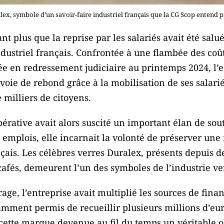
lex, symbole d’un savoir-faire industriel français que la CG Scop entend p
t plus que la reprise par les salariés avait été sal
ustriel français. Confrontée à une flambée des coût
ée en redressement judiciaire au printemps 2024, l’e
voie de rebond grâce à la mobilisation de ses salariés
de milliers de citoyens.
érative avait alors suscité un important élan de sou
 emplois, elle incarnait la volonté de préserver u
çais. Les célèbres verres Duralex, présents depuis d
s cafés, demeurent l’un des symboles de l’industrie ve
age, l’entreprise avait multiplié les sources de fin
amment permis de recueillir plusieurs millions d’eu
 cette marque devenue au fil du temps un véritable o