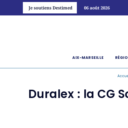
Je soutiens Destimed
06 août 2026
AIX-MARSEILLE
RÉGIO
Accue
Duralex : la CG S