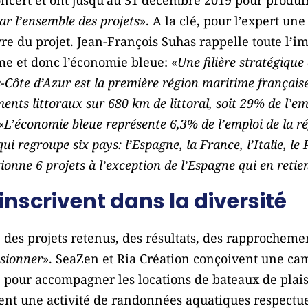
par l’ensemble des projets
». A la clé, pour l’expert un
re du projet. Jean-François Suhas rappelle toute l’
ime et donc l’économie bleue: «
Une filière stratégique 
-Côte d’Azur est la première région maritime français
ents littoraux sur 680 km de littoral, soit 29% de l’e
«
L’économie bleue représente 6,3% de l’emploi de la r
 regroupe six pays: l’Espagne, la France, l’Italie, le P
ionne 6 projets à l’exception de l’Espagne qui en retie
’inscrivent dans la diversité
té des projets retenus, des résultats, des rapprocheme
ssionner
». SeaZen et Ria Création conçoivent une ca
 pour accompagner les locations de bateaux de plais
rent une activité de randonnées aquatiques respect