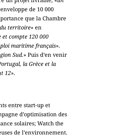
e enveloppe de 10 000
importance que la Chambre
du territoire
» en
e et compte 120 000
mploi maritime français
».
égion Sud.
» Puis d’en venir
ortugal, la Grèce et la
nt 12
».
nts entre start-up et
mpagne d’optimisation des
ance solaires; Watch the
ueuses de l’environnement.