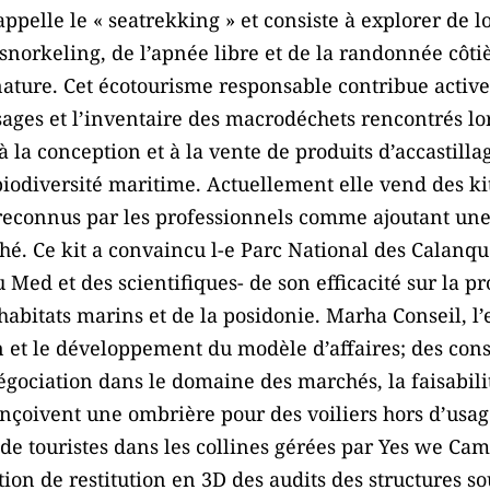
’appelle le « seatrekking » et consiste à explorer de l
snorkeling, de l’apnée libre et de la randonnée côtiè
ature. Cet écotourisme responsable contribue active
sages et l’inventaire des macrodéchets rencontrés l
à la conception et à la vente de produits d’accastill
iodiversité maritime. Actuellement elle vend des kit
reconnus par les professionnels comme ajoutant une
é. Ce kit a convaincu l-e Parc National des Calanqu
 Med et des scientifiques- de son efficacité sur la p
 habitats marins et de la posidonie. Marha Conseil, l
n et le développement du modèle d’affaires; des con
négociation dans le domaine des marchés, la faisabi
conçoivent une ombrière pour des voiliers hors d’usa
de touristes dans les collines gérées par Yes we Ca
ion de restitution en 3D des audits des structures s