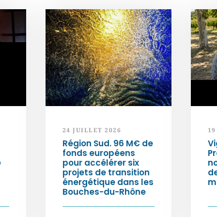
24 JUILLET 2026
19
Région Sud. 96 M€ de
Vi
fonds européens
Pr
e
pour accélérer six
n
projets de transition
d
énergétique dans les
m
Bouches-du-Rhône