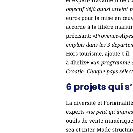
objectif déjà quasi atteint 
euros pour la mise en œuv
accorde à la filière marit
précisant: «
Provence-Alpes
emplois dans les 3 départem
Hors tourisme, ajoute-t-il: 
à 4helix+ «
un programme qui
Croatie. Chaque pays sélect
6 projets qui s
La diversité et l’originali
experts «
ne peut qu’impre
outils de vente numérique
sea et Inter-Made structu