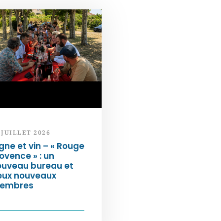
 JUILLET 2026
gne et vin – « Rouge
ovence » : un
ouveau bureau et
eux nouveaux
embres