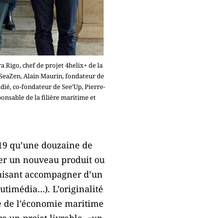
a Rigo, chef de projet 4helix+ de la
 SeaZen, Alain Maurin, fondateur de
dié, co-fondateur de See’Up, Pierre-
sable de la filière maritime et
019 qu’une douzaine de
per un nouveau produit ou
faisant accompagner d’un
mutimédia…). L’originalité
se de l’économie maritime
e un projet livrable, «
un