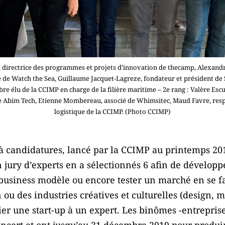
ar, directrice des programmes et projets d’innovation de thecamp, Alexandr
e de Watch the Sea, Guillaume Jacquet-Lagreze, fondateur et président de
élu de la CCIMP en charge de la filière maritime – 2e rang : Valère Escu
Abim Tech, Etienne Mombereau, associé de Whimsitec, Maud Favre, respon
logistique de la CCIMP. (Photo CCIMP)
el à candidatures, lancé par la CCIMP au printemps 2
n jury d’experts en a sélectionnés 6 afin de dévelop
business modèle ou encore tester un marché en se 
 ou des industries créatives et culturelles (design, 
ocier une start-up à un expert. Les binômes -entrepri
concert et ont jusqu’au 31 décembre 2019 pour produir