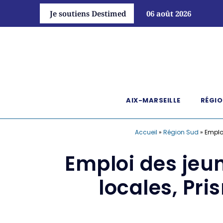
Je soutiens Destimed
06 août 2026
AIX-MARSEILLE
RÉGIO
Accueil
»
Région Sud
»
Emploi
Emploi des jeun
locales, Pri