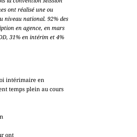
ois la convention Mission
nes ont réalisé une ou
au niveau national. 92% des
ription en agence, en mars
CDD, 31% en intérim et 4%
i intérimaire en
lent temps plein au cours
en
ur ont