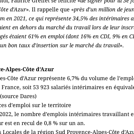
oi, Fabrice Greffet se félicite «
de signer pour la 3e f
Côte d’Azur
». Il rappelle que «
près d’un million de jeu
rim en 2021, ce qui représente 34,5% des intérimaires 
ient en dehors du marché du travail lors de leur insc
rogés étaient 61% en emploi (dont 16% en CDI, 9% en 
 un bon taux d’insertion sur le marché du travail
».
ce-Alpes-Côte d’Azur
s-Côte d’Azur représente 6,7% du volume de l’emplo
France, soit 53 923 salariés intérimaires en équiva
 (source Dares)
s d’emploi sur le territoire
 2022, le nombre d’emplois intérimaires travaillant 
 est en recul de 0,8 % sur un an.
s Locales de la région Sud Provence-Alpes-Côte d’Az