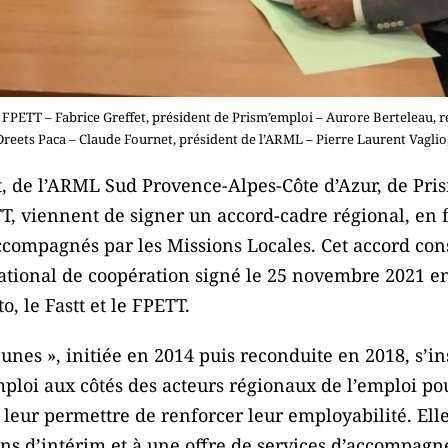
FPETT – Fabrice Greffet, président de Prism’emploi – Aurore Berteleau, r
Dreets Paca – Claude Fournet, président de l’ARML – Pierre Laurent Vaglio
at, de l’ARML Sud Provence-Alpes-Côte d’Azur, de Pri
TT, viennent de signer un accord-cadre régional, en f
ccompagnés par les Missions Locales. Cet accord cons
ational de coopération signé le 25 novembre 2021 en
, le Fastt et le FPETT.
nes », initiée en 2014 puis reconduite en 2018, s’in
ploi aux côtés des acteurs régionaux de l’emploi po
t leur permettre de renforcer leur employabilité. Ell
ons d’intérim et à une offre de services d’accompagn