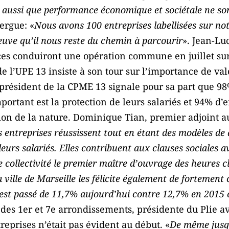
er aussi que performance économique et sociétale ne so
xergue: «
Nous avons 100 entreprises labellisées sur not
euve qu’il nous reste du chemin à parcourir
». Jean-L
s conduiront une opération commune en juillet sur l
e l’UPE 13 insiste à son tour sur l’importance de val
président de la CPME 13 signale pour sa part que 
ortant est la protection de leurs salariés et 94% d’en
tion de la nature. Dominique Tian, premier adjoint a
 entreprises réussissent tout en étant des modèles de
urs salariés. Elles contribuent aux clauses sociales a
re collectivité le premier maître d’ouvrage des heures 
 ville de Marseille les félicite également de fortement 
st passé de 11,7% aujourd’hui contre 12,7% en 2015 
des 1er et 7e arrondissements, présidente du Plie a
ntreprises n’était pas évident au début. «
De même jusqu