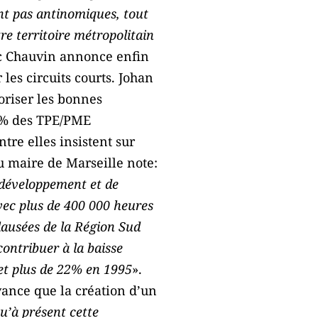
nt pas antinomiques, tout
re territoire métropolitain
uc Chauvin annonce enfin
es circuits courts. Johan
oriser les bonnes
98% des TPE/PME
tre elles insistent sur
u maire de Marseille note:
 développement et de
vec plus de 400 000 heures
clausées de la Région Sud
contribuer à la baisse
et plus de 22% en 1995
».
vance que la création d’un
’à présent cette