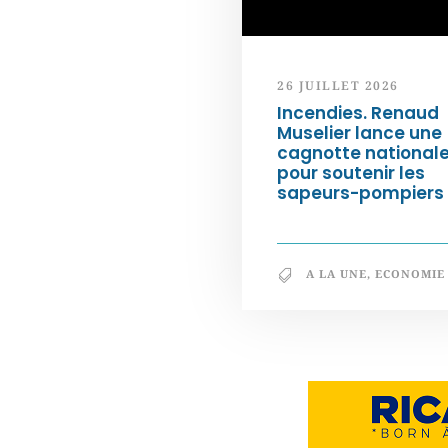
26 JUILLET 2026
Incendies. Renaud
Muselier lance une
cagnotte national
pour soutenir les
sapeurs-pompiers
A LA UNE
,
ECONOMIE