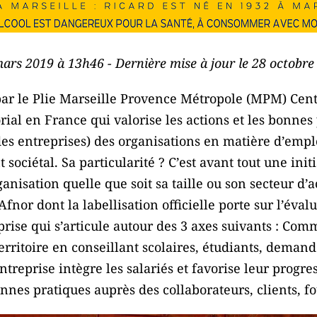
mars 2019 à 13h46 - Dernière mise à jour le 28 octobr
ar le Plie Marseille Provence Métropole (MPM) Centr
orial en France qui valorise les actions et les bonne
des entreprises) des organisations en matière d’empl
ciétal. Sa particularité ? C’est avant tout une initi
ganisation quelle que soit sa taille ou son secteur d’ac
Afnor dont la labellisation officielle porte sur l’év
eprise qui s’articule autour des 3 axes suivants : Com
erritoire en conseillant scolaires, étudiants, deman
ntreprise intègre les salariés et favorise leur progr
nnes pratiques auprès des collaborateurs, clients, fo