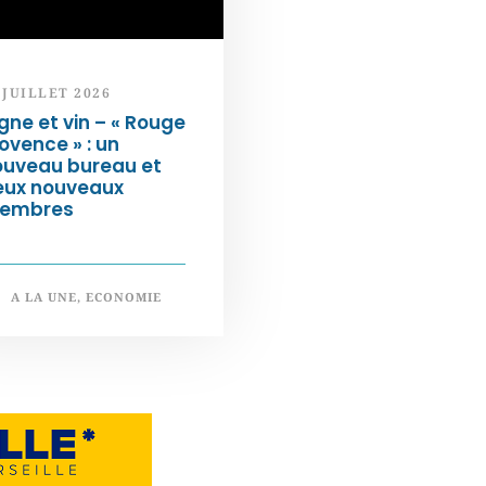
 JUILLET 2026
gne et vin – « Rouge
ovence » : un
ouveau bureau et
eux nouveaux
embres
A LA UNE
,
ECONOMIE