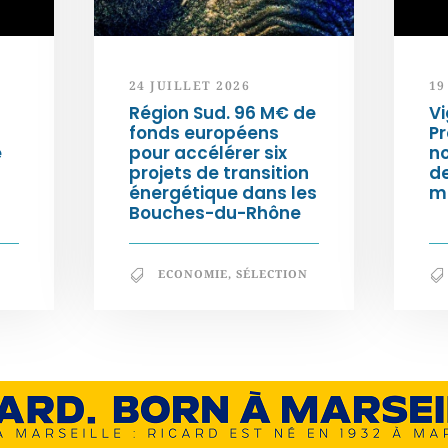
24 JUILLET 2026
19
Région Sud. 96 M€ de
Vi
fonds européens
Pr
e
pour accélérer six
n
projets de transition
d
énergétique dans les
m
Bouches-du-Rhône
ECONOMIE
,
SÉLECTION