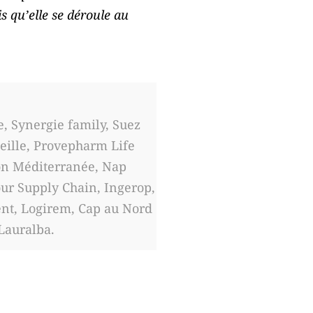
is qu’elle se déroule au
, Synergie family, Suez
eille, Provepharm Life
ion Méditerranée, Nap
our Supply Chain, Ingerop,
ent, Logirem, Cap au Nord
Lauralba.