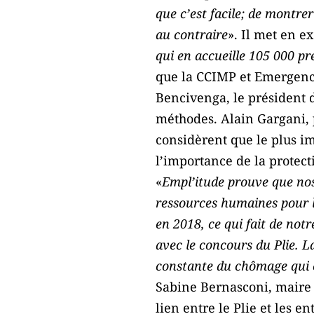
que c’est facile; de montr
au contraire
». Il met en e
qui en accueille 105 000 pr
que la CCIMP et Emergence
Bencivenga, le président d
méthodes. Alain Gargani, 
considèrent que le plus imp
l’importance de la protec
«
Empl’itude prouve que nos
ressources humaines pour le
en 2018, ce qui fait de not
avec le concours du Plie. La
constante du chômage qui e
Sabine Bernasconi, maire 
lien entre le Plie et les e