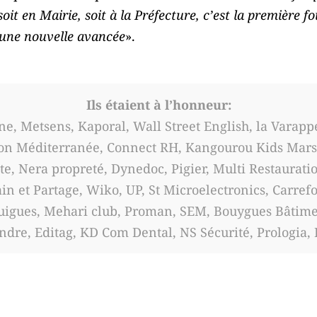
oit en Mairie, soit à la Préfecture, c’est la première fo
t une nouvelle avancée
».
Ils étaient à l’honneur:
, Metsens, Kaporal, Wall Street English, la Varappe
tion Méditerranée, Connect RH, Kangourou Kids Mars
ette, Nera propreté, Dynedoc, Pigier, Multi Restaurat
ain et Partage, Wiko, UP, St Microelectronics, Carref
Guigues, Mehari club, Proman, SEM, Bouygues Bâtim
ndre, Editag, KD Com Dental, NS Sécurité, Prologia, 