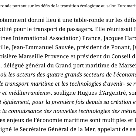
e ronde portant sur les défis de la transition écologique au salon Euromar
otamment donné lieu à une table-ronde sur les défis 
bilité pour le transport de passagers. Elle réunissai
Lines International Association) France, Jacques Har
ille, Jean-Emmanuel Sauvée, président de Ponant, J
roisière Marseille Provence et président du Conseil
 délégué général du Grand port maritime de Marsei
 où les acteurs des quatre grands secteurs de l’économ
 le transport maritime et les technologies d’avenir- se
s et méditerranéens
», souligne Hugues d’Argentré, s
t également, pour la première fois depuis sa création e
à la connaissance des nouvelles technologies des métie
Les enjeux de l’économie maritime sont multiples et l
né le Secrétaire Général de la Mer, appelant de ses