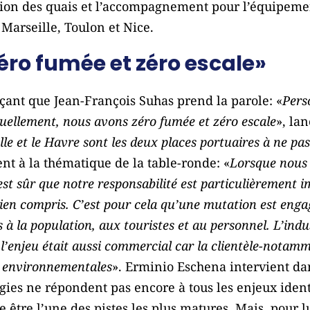
ation des quais et l’accompagnement pour l’équipem
 Marseille, Toulon et Nice.
ro fumée et zéro escale»
çant que Jean-François Suhas prend la parole: «
Pers
tuellement, nous avons zéro fumée et zéro escale
», la
le et le Havre sont les deux places portuaires à ne pas
ient à la thématique de la table-ronde: «
Lorsque nous 
 est sûr que notre responsabilité est particulièrement
t bien compris. C’est pour cela qu’une mutation est enga
à la population, aux touristes et au personnel. L’indus
 l’enjeu était aussi commercial car la clientèle-notamm
s environnementales
». Erminio Eschena intervient da
gies ne répondent pas encore à tous les enjeux identi
 être l’une des pistes les plus matures. Mais, pour lu