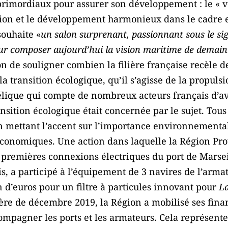
rimordiaux pour assurer son développement : le « v
tion et le développement harmonieux dans le cadre 
ouhaite «
un salon surprenant, passionnant sous le sig
ur composer aujourd’hui la vision maritime de demain
on de souligner combien la filière française recèle d
la transition écologique, qu’il s’agisse de la propuls
élique qui compte de nombreux acteurs français d’av
ransition écologique était concernée par le sujet. Tou
 en mettant l’accent sur l’importance environnementa
économiques. Une action dans laquelle la Région Pr
 premières connexions électriques du port de Marseil
is, a participé à l’équipement de 3 navires de l’arm
 d’euros pour un filtre à particules innovant pour
La
re de décembre 2019, la Région a mobilisé ses fina
mpagner les ports et les armateurs. Cela représent