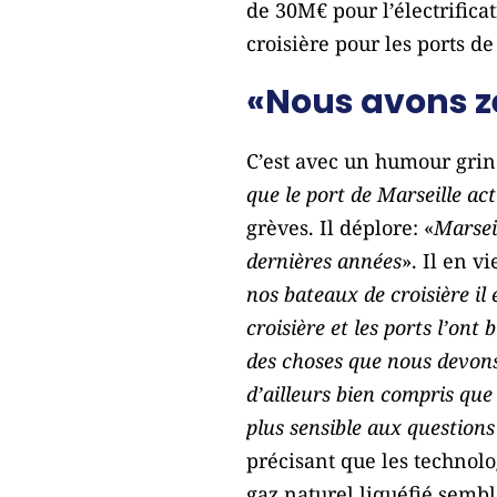
de 30M€ pour l’électrific
croisière pour les ports de
«Nous avons zé
C’est avec un humour grin
que le port de Marseille ac
grèves. Il déplore: «
Marseil
dernières années
». Il en v
nos bateaux de croisière il
croisière et les ports l’on
des choses que nous devons 
d’ailleurs bien compris que
plus sensible aux question
précisant que les technolo
gaz naturel liquéfié semble