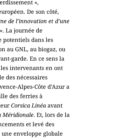
erdissement »,
européen. De son côté,
ne de l’innovation et d’une
». La journée de
e potentiels dans les
ion au GNL, au biogaz, ou
ant-garde. En ce sens la
s les intervenants en ont
le des nécessaires
ovence-Alpes-Côte d’Azur a
le des ferries à
ateur
Corsica Linéa
avant
 Méridionale
. Et, lors de la
ncements et levé des
e une enveloppe globale