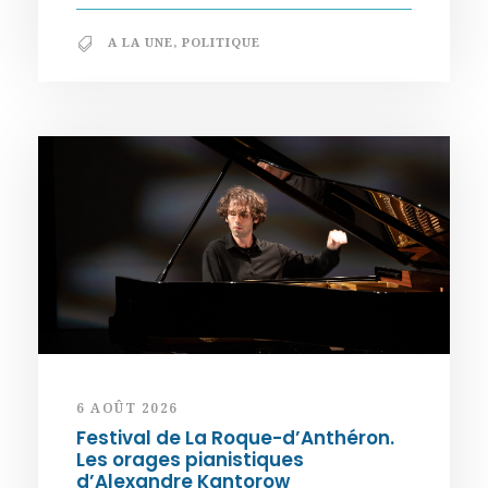
A LA UNE
,
POLITIQUE
6 AOÛT 2026
Festival de La Roque-d’Anthéron.
Les orages pianistiques
d’Alexandre Kantorow