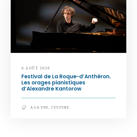
6 AOÛT 2026
Festival de La Roque-d’Anthéron.
Les orages pianistiques
d’Alexandre Kantorow
A LA UNE
,
CULTURE