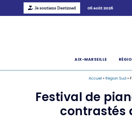
Je soutiens Destimed
06 août 2026
AIX-MARSEILLE
RÉGIO
Accueil
»
Région Sud
»
F
Festival de pian
contrastés 