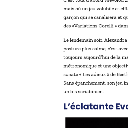
C’est tout d’abord Vsevolod Za
mais où un jeu volubile et eff
garçon qui se canalisera et 
des «Variations Corelli » dans 
Le lendemain soir, Alexandra 
posture plus calme, c’est ave
toujours aujourd’hui de la ma
métronomique et une objectivat
sonate « Les adieux » de Bee
Sans épanchement, son jeu in
un bis scriabinien.
L’
éclatante E