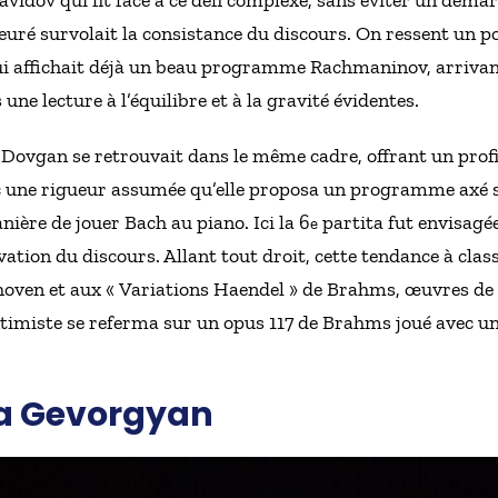
vidov qui fit face à ce défi complexe, sans éviter un démar
leuré survolait la consistance du discours. On ressent un po
qui affichait déjà un beau programme Rachmaninov, arrivant
une lecture à l’équilibre et à la gravité évidentes.
Dovgan se retrouvait dans le même cadre, offrant un profi
c une rigueur assumée qu’elle proposa un programme axé su
nière de jouer Bach au piano. Ici la 6
partita fut envisagé
e
ion du discours. Allant tout droit, cette tendance à classi
thoven et aux « Variations Haendel » de Brahms, œuvres d
timiste se referma sur un opus 117 de Brahms joué avec u
va Gevorgyan