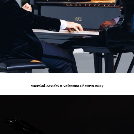
Vsevolod-Zavidov ©-Valentine-Chauvin-2023