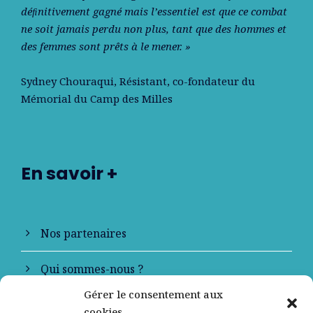
déﬁnitivement gagné mais l’essentiel est que ce combat
ne soit jamais perdu non plus, tant que des hommes et
des femmes sont prêts à le mener. »
Sydney Chouraqui
, Résistant, co-fondateur du
Mémorial du Camp des Milles
En savoir +
Nos partenaires
Qui sommes-nous ?
Gérer le consentement aux
Contactez-nous
cookies