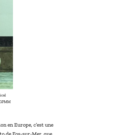
ical
© GPMM
on en Europe, c’est une
cto de Fos-sur-Mer, que