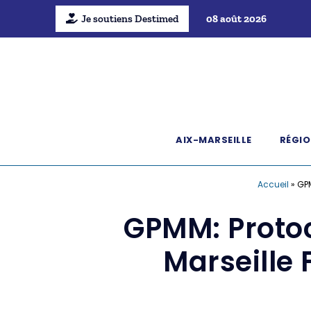
Je soutiens Destimed
08 août 2026
AIX-MARSEILLE
RÉGIO
Accueil
»
GPM
GPMM: Protoc
Marseille