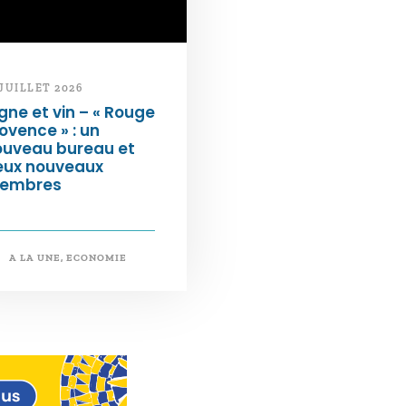
 JUILLET 2026
gne et vin – « Rouge
ovence » : un
ouveau bureau et
eux nouveaux
embres
A LA UNE
,
ECONOMIE