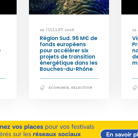
24 JUILLET 2026
19
Région Sud. 96 M€ de
Vi
fonds européens
Pr
e
pour accélérer six
n
projets de transition
d
énergétique dans les
m
Bouches-du-Rhône
ECONOMIE
,
SÉLECTION