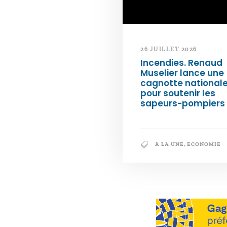
26 JUILLET 2026
Incendies. Renaud
Muselier lance une
cagnotte national
pour soutenir les
sapeurs-pompiers
A LA UNE
,
ECONOMIE