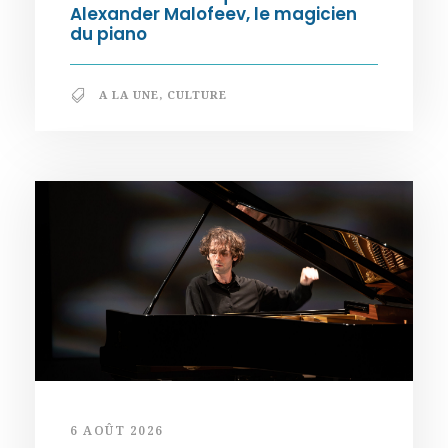
Alexander Malofeev, le magicien
du piano
A LA UNE
,
CULTURE
6 AOÛT 2026