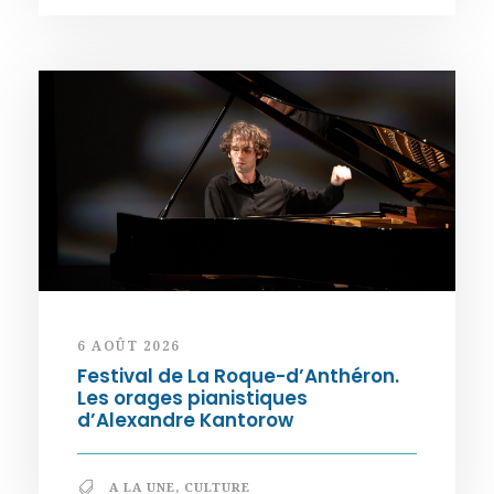
6 AOÛT 2026
Festival de La Roque-d’Anthéron.
Les orages pianistiques
d’Alexandre Kantorow
A LA UNE
,
CULTURE