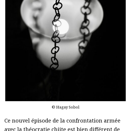
© Hagay Sobol
Ce nouvel épisode de la confrontation armée
avec la théocratie chiite est bien différent de