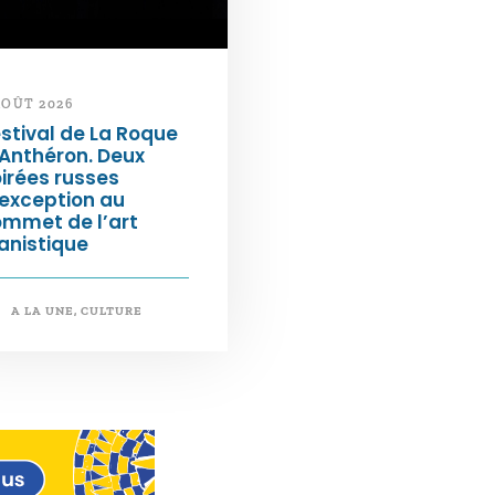
AOÛT 2026
stival de La Roque
Anthéron. Deux
irées russes
exception au
ommet de l’art
anistique
A LA UNE
,
CULTURE