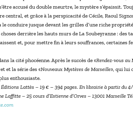
s’être accusé du double meurtre, le mystère s’épaissit. Tou
central, et grâce à la perspicacité de Cécile, Raoul Signo
va le conduire jusque devant les grilles d’une riche proprié
ges choses derrière les hauts murs de La Soubeyranne : des 
raissent et, pour mettre fin à leurs souffrances, certaines 
ans la cité phocéenne. Après le succès de «
Rendez-vous au 
t et la série des «
Nouveaux Mystères de Marseille
», qui lui
 plus enthousiaste.
 Éditions Lattès – 19 € – 394 pages. En librairie à partir du 
e Laffitte – 25 cours d’Estienne d’Orves – 13001 Marseille Tél
te.com