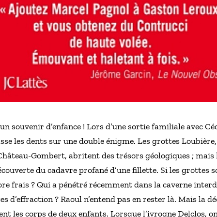
 souvenir d’enfance ! Lors d’une sortie familiale avec Cécil
se les dents sur une double énigme. Les grottes Loubière,
 Château-Gombert, abritent des trésors géologiques ; mais
écouverte du cadavre profané d’une fillette. Si les grotte
core frais ? Qui a pénétré récemment dans la caverne interdi
es d’effraction ? Raoul n’entend pas en rester là. Mais la 
t les corps de deux enfants. Lorsque l’ivrogne Delclos, oncl