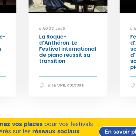
5 AOÛT 2026
5 
e-
La Roque-
Fe
d’Anthéron. Le
d’
s
Festival international
so
de piano réussit sa
d’
transition
s
pi
A LA UNE
,
CULTURE