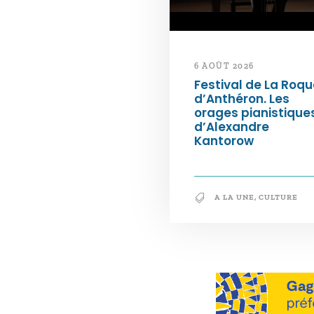
6 AOÛT 2026
Festival de La Roqu
d’Anthéron. Les
orages pianistique
d’Alexandre
Kantorow
A LA UNE
,
CULTURE