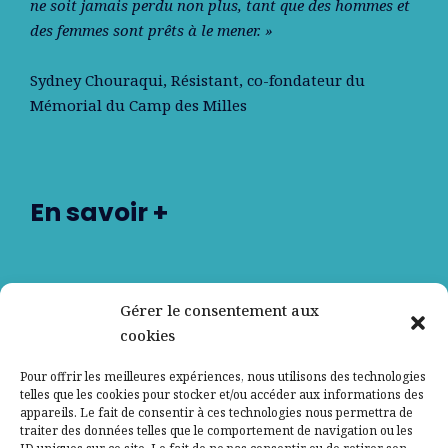
ne soit jamais perdu non plus, tant que des hommes et
des femmes sont prêts à le mener. »
Sydney Chouraqui
, Résistant, co-fondateur du
Mémorial du Camp des Milles
En savoir +
Nos partenaires
Gérer le consentement aux
cookies
Qui sommes-nous ?
Pour offrir les meilleures expériences, nous utilisons des technologies
telles que les cookies pour stocker et/ou accéder aux informations des
Contactez-nous
appareils. Le fait de consentir à ces technologies nous permettra de
traiter des données telles que le comportement de navigation ou les