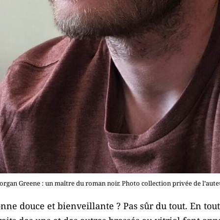
rgan Greene : un maître du roman noir. Photo collection privée de l’aute
sonne douce et bienveillante ? Pas sûr du tout. En tou