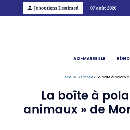
Je soutiens Destimed
07 août 2026
AIX-MARSEILLE
RÉGIO
Accueil
»
France
»
La boîte à polars 
La boîte à pol
animaux » de Morg