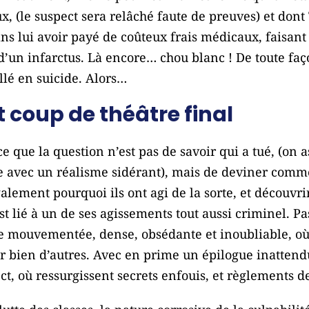
x, (le suspect sera relâché faute de preuves) et dont
ans lui avoir payé de coûteux frais médicaux, faisant
’un infarctus. Là encore… chou blanc ! De toute faço
llé en suicide. Alors…
 coup de théâtre final
ce que la question n’est pas de savoir qui a tué, (on a
 avec un réalisme sidérant), mais de deviner comme
galement pourquoi ils ont agi de la sorte, et découvr
st lié à un de ses agissements tout aussi criminel. Pa
te mouvementée, dense, obsédante et inoubliable, o
 bien d’autres. Avec en prime un épilogue inattendu
ct, où ressurgissent secrets enfouis, et règlements 