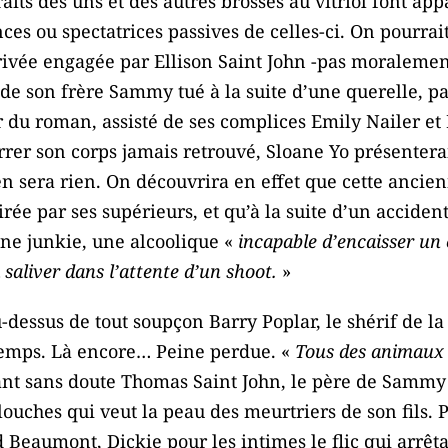
aits des uns et des autres brossés au vitriol font ap
nces ou spectatrices passives de celles-ci. On pourra
rivée engagée par Ellison Saint John -pas moralemen
 de son frère Sammy tué à la suite d’une querelle, p
r du roman, assisté de ses complices Emily Nailer et 
rer son corps jamais retrouvé, Sloane Yo présenterai
n’en sera rien. On découvrira en effet que cette ancie
virée par ses supérieurs, et qu’à la suite d’un acciden
ne junkie, une alcoolique «
incapable d’encaisser un
saliver dans l’attente d’un shoot.
»
u-dessus de tout soupçon Barry Poplar, le shérif de la 
 temps. Là encore… Peine perdue. «
Tous des animaux
nt sans doute Thomas Saint John, le père de Sammy e
louches qui veut la peau des meurtriers de son fils. P
 Beaumont, Dickie pour les intimes le flic qui arrêta