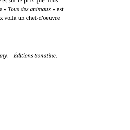
é et sur le prix que nous
s «
Tous des animaux
» est
ux voilà un chef-d’oeuvre
ny. – Éditions Sonatine, –