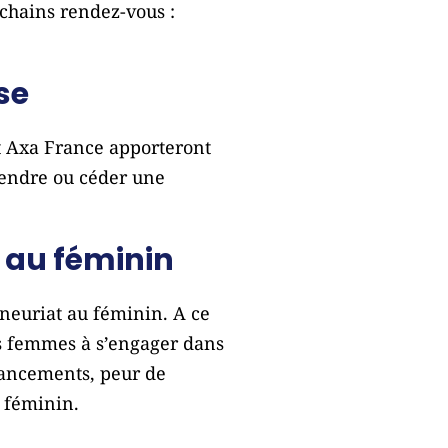
ochains rendez-vous :
se
et Axa France apporteront
rendre ou céder une
 au féminin
neuriat au féminin. A ce
es femmes à s’engager dans
nancements, peur de
 féminin.