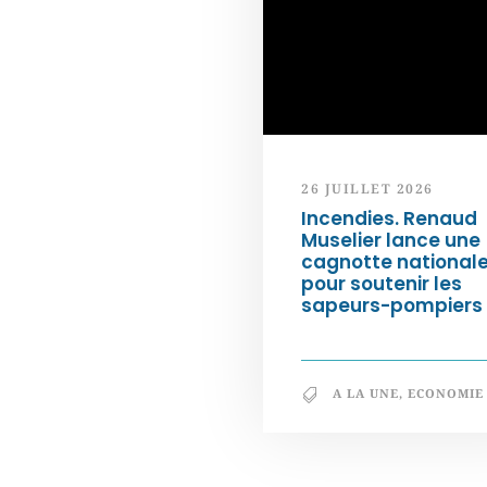
26 JUILLET 2026
Incendies. Renaud
Muselier lance une
cagnotte national
pour soutenir les
sapeurs-pompiers
A LA UNE
,
ECONOMIE