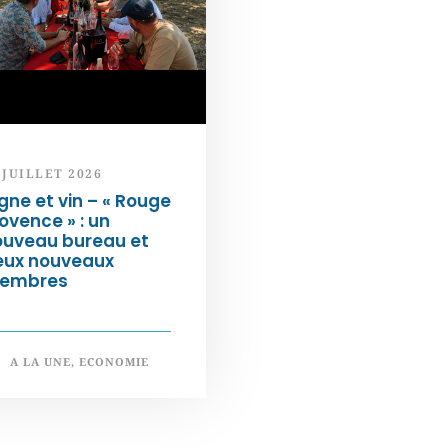
 JUILLET 2026
gne et vin – « Rouge
ovence » : un
ouveau bureau et
eux nouveaux
embres
A LA UNE
,
ECONOMIE