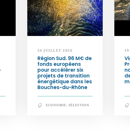
24 JUILLET 2026
19
Région Sud. 96 M€ de
Vi
fonds européens
Pr
e
pour accélérer six
n
projets de transition
d
énergétique dans les
m
Bouches-du-Rhône
ECONOMIE
,
SÉLECTION