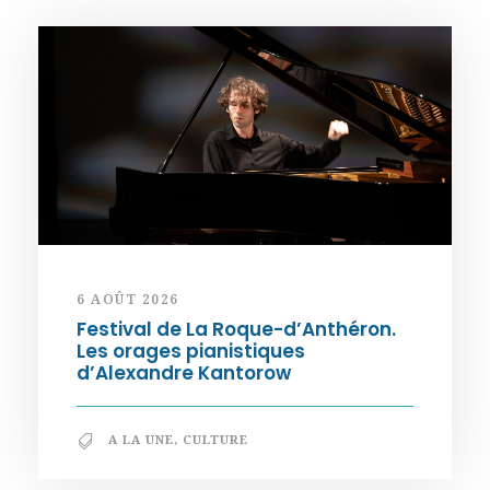
6 AOÛT 2026
Festival de La Roque-d’Anthéron.
Les orages pianistiques
d’Alexandre Kantorow
A LA UNE
,
CULTURE