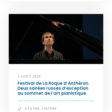
5 AOÛT 2026
Festival de La Roque d’Anthéron.
Deux soirées russes d’exception
au sommet de l’art pianistique
A LA UNE
,
CULTURE