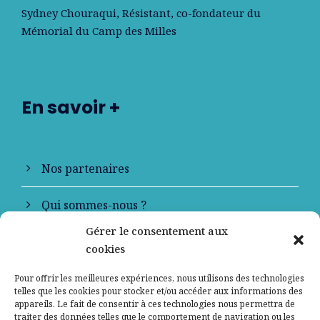
Sydney Chouraqui
, Résistant, co-fondateur du
Mémorial du Camp des Milles
En savoir +
Nos partenaires
Qui sommes-nous ?
Gérer le consentement aux
Contactez-nous
cookies
Mentions légales
Pour offrir les meilleures expériences, nous utilisons des technologies
telles que les cookies pour stocker et/ou accéder aux informations des
appareils. Le fait de consentir à ces technologies nous permettra de
Politique de confidentialité
traiter des données telles que le comportement de navigation ou les