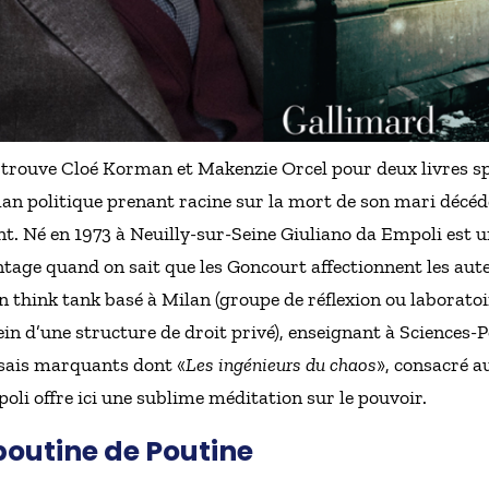
 trouve Cloé Korman et Makenzie Orcel pour deux livres sp
an politique prenant racine sur la mort de son mari décéd
nt. Né en 1973 à Neuilly-sur-Seine Giuliano da Empoli est un
antage quand on sait que les Goncourt affectionnent les au
un think tank basé à Milan (groupe de réflexion ou laboratoi
 d’une structure de droit privé), enseignant à Sciences-Po P
ssais marquants dont «
Les ingénieurs du chaos
», consacré a
li offre ici une sublime méditation sur le pouvoir.
outine de Poutine