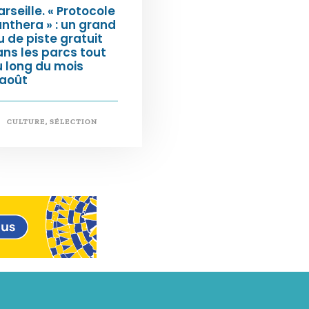
rseille. « Protocole
nthera » : un grand
u de piste gratuit
ns les parcs tout
 long du mois
’août
CULTURE
,
SÉLECTION