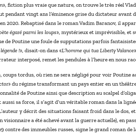
in
», fiction plus vraie que nature, on trouve le très réel Vla
ut pendant vingt ans l’éminence grise du dictateur avant d
n 2020. Rebaptisé dans le roman Vadim Baranov, il appara
oète égaré parmi les loups
», mystérieux et imprévisible, et 
ue de Poutine une foule de supputations parfois fantaisistes
 légende !
», disait-on dans «
L’homme qui tua Liberty Valance
ateur interposé, remet les pendules à l’heure en nous rac
 coups tordus, où rien ne sera négligé pour voir Poutine a
ctor
» du régime transformant un pays entier en un théâtre
onnalité de Poutine ainsi que description au scalpel d’olig
t aussi sa force, il s’agit d’un véritable roman dans la lign
’auteur y décrit des situations faisant froid dans le dos, e
an visionnaire a été achevé avant la guerre actuelle), en pa
1999 contre des immeubles russes, signe le grand roman de 