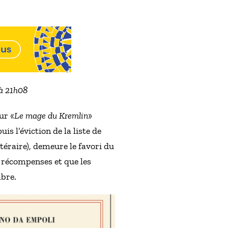
 à 21h08
ur «
Le mage du Kremlin
»
s l’éviction de la liste de
téraire), demeure le favori du
x récompenses et que les
mbre.