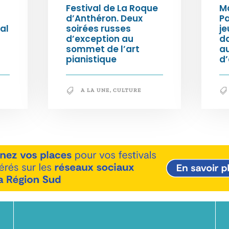
Festival de La Roque
Ma
d’Anthéron. Deux
Pa
al
soirées russes
je
d’exception au
da
sommet de l’art
au
pianistique
d
A LA UNE
,
CULTURE
En savoir +