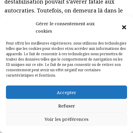
déstabilisation pouvait s’avérer fatale aux
autocraties. Toutefois, on demeura là dans le
domaine de l’esquisse. Premièrement parce
Gérer le consentement aux
que ce mouvement des idées fut largement
cookies
autonome et peu manipulé par des
Pour offrir les meilleures expériences, nous utilisons des technologies
gouvernements ou des individualités. En
telles que les cookies pour stocker et/ou accéder aux informations des
second lieu parce que les moyens de
appareils. Le fait de consentir à ces technologies nous permettra de
traiter des données telles que le comportement de navigation ou les
communication ne permettaient pas encore
ID uniques sur ce site. Le fait de ne pas consentir ou de retirer son
consentement peut avoir un effet négatif sur certaines
une large diffusion d’un message idéologique
caractéristiques et fonctions.
au sein des populations.
Accepter
L’Union soviétique s’affirme en réalité comme
le premier régime à avoir utilisé la
Refuser
déstabilisation par l’idéologie comme une
Voir les préférences
arme d’État au service d’un projet global et
d’une politique étrangère offensive,