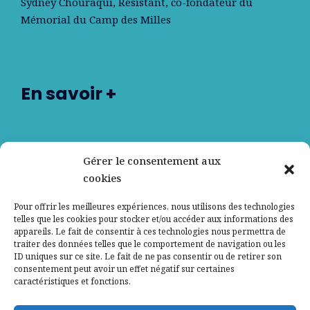
Sydney Chouraqui
, Résistant, co-fondateur du
Mémorial du Camp des Milles
En savoir +
Nos partenaires
Gérer le consentement aux
cookies
Qui sommes-nous ?
Pour offrir les meilleures expériences, nous utilisons des technologies
telles que les cookies pour stocker et/ou accéder aux informations des
Contactez-nous
appareils. Le fait de consentir à ces technologies nous permettra de
traiter des données telles que le comportement de navigation ou les
ID uniques sur ce site. Le fait de ne pas consentir ou de retirer son
Mentions légales
consentement peut avoir un effet négatif sur certaines
caractéristiques et fonctions.
Politique de confidentialité