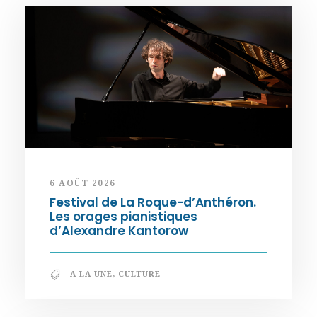
6 AOÛT 2026
Festival de La Roque-d’Anthéron.
Les orages pianistiques
d’Alexandre Kantorow
A LA UNE
,
CULTURE