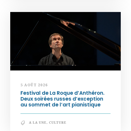
5 AOÛT 2026
Festival de La Roque d’Anthéron.
Deux soirées russes d’exception
au sommet de l’art pianistique
A LA UNE
,
CULTURE