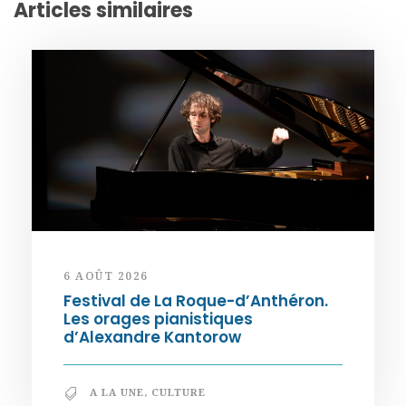
Articles similaires
6 AOÛT 2026
Festival de La Roque-d’Anthéron.
Les orages pianistiques
d’Alexandre Kantorow
A LA UNE
,
CULTURE