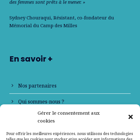
des femmes sont prêts à le mener. »
Sydney Chouraqui
, Résistant, co-fondateur du
Mémorial du Camp des Milles
En savoir +
Nos partenaires
Qui sommes-nous ?
Gérer le consentement aux
Contactez-nous
cookies
Mentions légales
Pour offrir les meilleures expériences, nous utilisons des technologies
telles que les cookies pour stocker et/ou accéder aux informations des