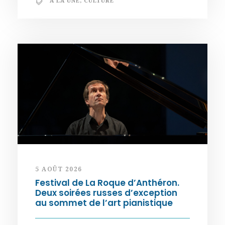
A LA UNE
,
CULTURE
5 AOÛT 2026
Festival de La Roque d’Anthéron.
Deux soirées russes d’exception
au sommet de l’art pianistique