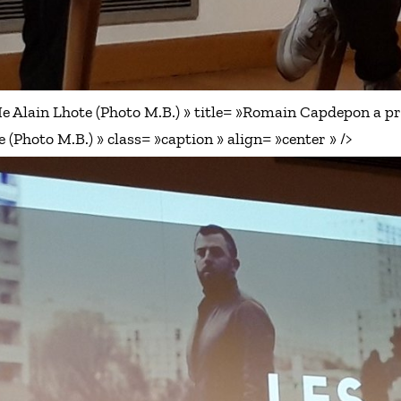
e Alain Lhote (Photo M.B.) » title= »Romain Capdepon a pré
 (Photo M.B.) » class= »caption » align= »center » />