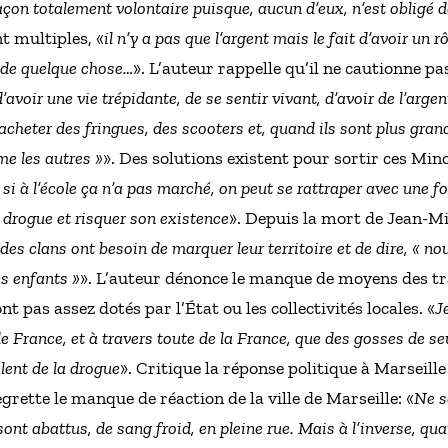
 façon totalement volontaire puisque, aucun d’eux, n’est obligé d
t multiples, «
il n’y a pas que l’argent mais le fait d’avoir un r
e de quelque chose…
». L’auteur rappelle qu’il ne cautionne pas
’avoir une vie trépidante, de se sentir vivant, d’avoir de l’arge
’acheter des fringues, des scooters et, quand ils sont plus grand
me les autres »
». Des solutions existent pour sortir ces Minots
i à l’école ça n’a pas marché, on peut se rattraper avec une fo
a drogue et risquer son existence
». Depuis la mort de Jean-Mi
des clans ont besoin de marquer leur territoire et de dire, « n
s enfants »
». L’auteur dénonce le manque de moyens des tra
 pas assez dotés par l’État ou les collectivités locales. «
J
e France, et à travers toute de la France, que des gosses de se
lent de la drogue
». Critique la réponse politique à Marseille
egrette le manque de réaction de la ville de Marseille: «
Ne s
ont abattus, de sang froid, en pleine rue. Mais à l’inverse, qu