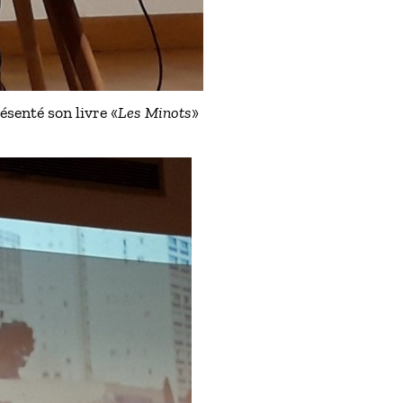
senté son livre «
Les Minots
»