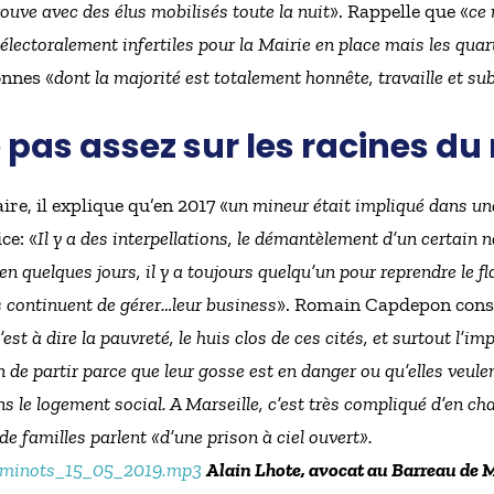
ouve avec des élus mobilisés toute la nuit
». Rappelle que «
ce 
 électoralement infertiles pour la Mairie en place mais les quar
onnes «
dont la majorité est totalement honnête, travaille et subi
e pas assez sur les racines du
ire, il explique qu’en 2017 «
un mineur était impliqué dans une
ce: «
Il y a des interpellations, le démantèlement d’un certain
en quelques jours, il y a toujours quelqu’un pour reprendre le 
s continuent de gérer…leur business
». Romain Capdepon consid
’est à dire la pauvreté, le huis clos de ces cités, et surtout l’
n de partir parce que leur gosse est en danger ou qu’elles veulent
ns le logement social. A Marseille, c’est très compliqué d’en cha
de familles parlent «
d’une prison à ciel ouvert
».
_minots_15_05_2019.mp3
Alain Lhote, avocat au Barreau de M