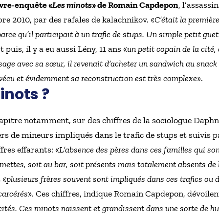
ivre-enquête «
Les minots
» de Romain Capdepon
, l’assassi
re 2010, par des rafales de kalachnikov. «
C’était la première
arce qu’il participait à un trafic de stups. Un simple petit guet
Et puis, il y a eu aussi Lény, 11 ans «
un petit copain de la cité, 
assage avec sa sœur, il revenait d’acheter un sandwich au snack 
urvécu et évidemment sa reconstruction est très complexe
».
inots ?
apitre notamment, sur des chiffres de la sociologue Daphn
rs de mineurs impliqués dans le trafic de stups et suivis p
ffres effarants: «
L’absence des pères dans ces familles qui son
umettes, soit au bar, soit présents mais totalement absents de
 «
plusieurs frères souvent sont impliqués dans ces trafics ou 
carcérés
». Ces chiffres, indique Romain Capdepon, dévoilen
ités. Ces minots naissent et grandissent dans une sorte de hui