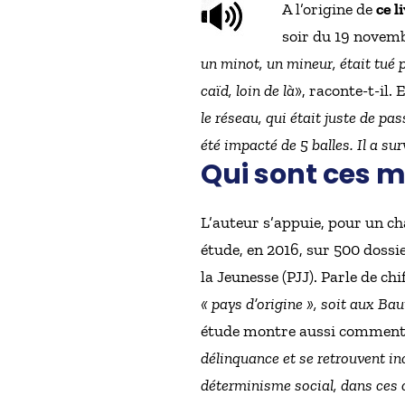
A l’origine de
ce l
soir du 19 novemb
un minot, un mineur, était tué p
caïd, loin de là
», raconte-t-il. 
le réseau, qui était juste de p
été impacté de 5 balles. Il a s
Qui sont ces m
L’auteur s’appuie, pour un ch
étude, en 2016, sur 500 dossie
la Jeunesse (PJJ). Parle de chi
« pays d’origine », soit aux Ba
étude montre aussi comment
délinquance et se retrouvent in
déterminisme social, dans ces c