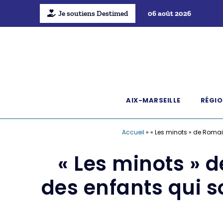
Je soutiens Destimed
06 août 2026
AIX-MARSEILLE
RÉGIO
Accueil
»
« Les minots » de Romai
« Les minots » 
des enfants qui s