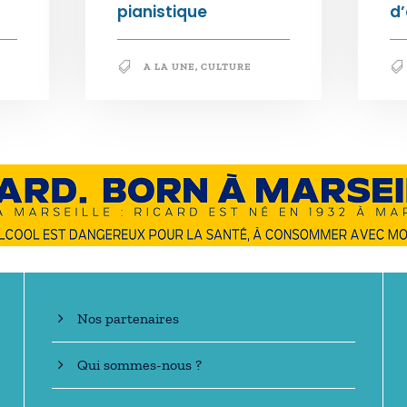
pianistique
d
A LA UNE
,
CULTURE
En savoir +
Nos partenaires
Qui sommes-nous ?