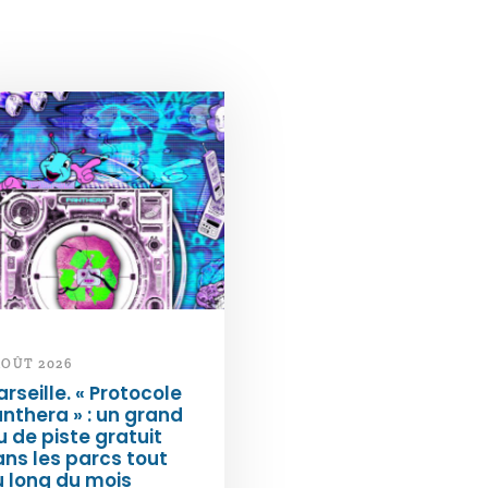
AOÛT 2026
rseille. « Protocole
nthera » : un grand
u de piste gratuit
ns les parcs tout
 long du mois