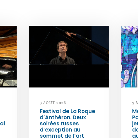
5 AOÛT 2026
5 
Festival de La Roque
Ma
d’Anthéron. Deux
Pa
al
soirées russes
je
d’exception au
da
sommet de l’art
au