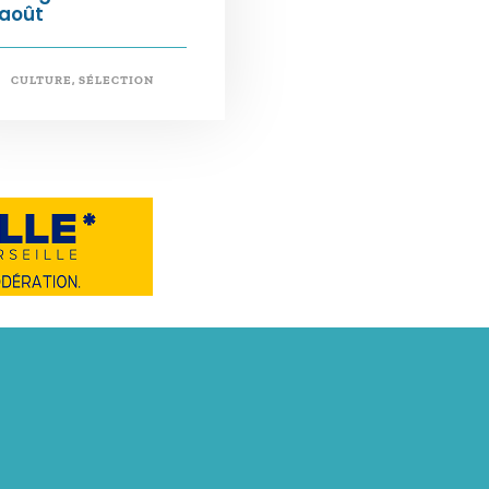
’août
CULTURE
,
SÉLECTION