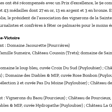
es ont été récompensés avec un Prix d’excellence, le 9e co
 43 médailles dont 27 en or, 13 en argent et 3 en bronze. 
ie, le président de l’association des vignerons de la Sainte
urnalistes et confrères à fêter ce palmarès pour le moins éd
e-Victoire
nt : Domaine Jacourette (Pourrières)
: famille Sumeire, Château Coussin (Trets); domaine de Sain
 Domaine le loup bleu, cuvée Croix Du Sud (Puyloubier) ; Ch
x) ; Domaine des Diables & MIP, cuvée Rose Bonbon (Puyloub
 sélection 2 et cuvée Pas Du Moine (Puyloubier) ; Château d
nt : Vignerons du Baou (Pourcieux) ; Château de Pourcieux,
ables & MIP, cuvée Hydropathe (Puyloubier) ; Château La G