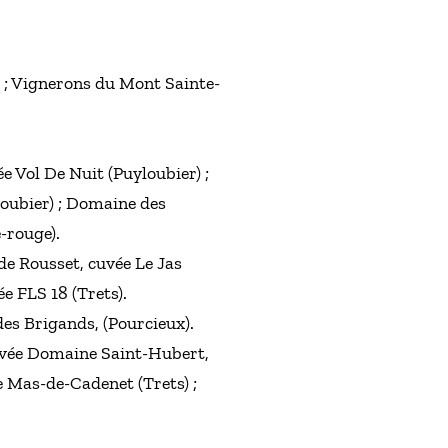
) ; Vignerons du Mont Sainte-
e Vol De Nuit (Puyloubier) ;
oubier) ; Domaine des
-rouge).
de Rousset, cuvée Le Jas
e FLS 18 (Trets).
des Brigands, (Pourcieux).
cuvée Domaine Saint-Hubert,
e Mas-de-Cadenet (Trets) ;