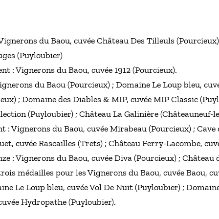
: Vignerons du Baou, cuvée Château Des Tilleuls (Pourcieux
uges (Puyloubier)
ent : Vignerons du Baou, cuvée 1912 (Pourcieux).
 Vignerons du Baou (Pourcieux) ; Domaine Le Loup bleu, cuvé
eux) ; Domaine des Diables & MIP, cuvée MIP Classic (Puyl
ection (Puyloubier) ; Château La Galinière (Châteauneuf-le
nt : Vignerons du Baou, cuvée Mirabeau (Pourcieux) ; Cave 
quet, cuvée Rascailles (Trets) ; Château Ferry-Lacombe, cuvé
nze : Vignerons du Baou, cuvée Diva (Pourcieux) ; Château 
: trois médailles pour les Vignerons du Baou, cuvée Baou, 
ine Le Loup bleu, cuvée Vol De Nuit (Puyloubier) ; Domain
cuvée Hydropathe (Puyloubier).