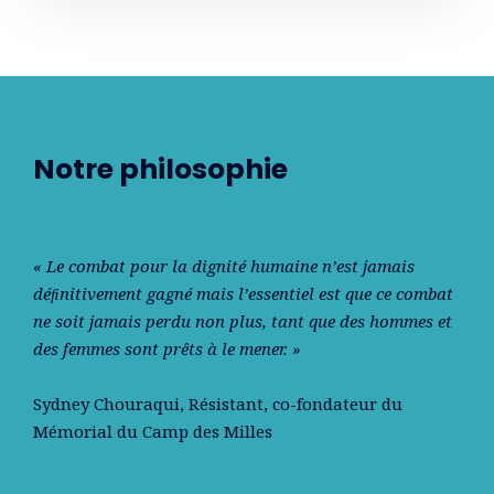
Notre philosophie
« Le combat pour la dignité humaine n’est jamais
déﬁnitivement gagné mais l’essentiel est que ce combat
ne soit jamais perdu non plus, tant que des hommes et
des femmes sont prêts à le mener. »
Sydney Chouraqui
, Résistant, co-fondateur du
Mémorial du Camp des Milles