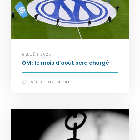
6 AOÛT 2026
OM : le mois d’août sera chargé
SÉLECTION
,
SPORTS