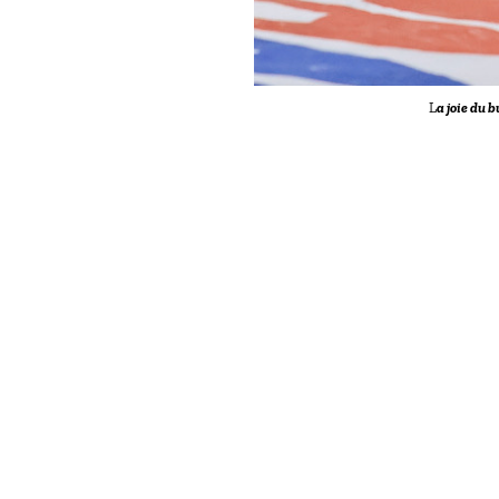
L
a joie du 