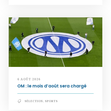
6 AOÛT 2026
OM : le mois d’août sera chargé
SÉLECTION
,
SPORTS