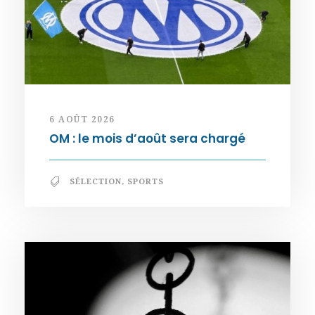
6 AOÛT 2026
OM : le mois d’août sera chargé
SÉLECTION
,
SPORTS