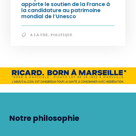
apporte le soutien de la France à
la candidature au patrimoine
mondial de l’Unesco
A LA UNE
,
POLITIQUE
Notre philosophie