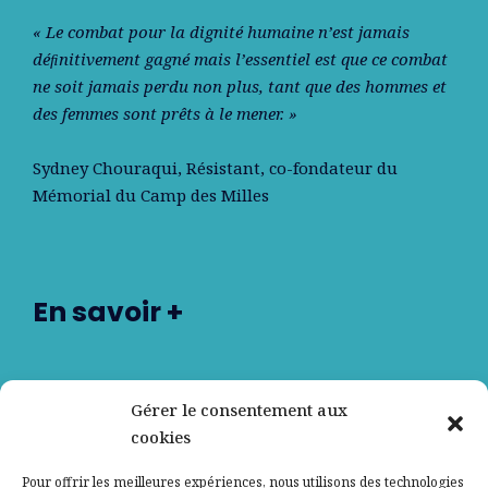
« Le combat pour la dignité humaine n’est jamais
déﬁnitivement gagné mais l’essentiel est que ce combat
ne soit jamais perdu non plus, tant que des hommes et
des femmes sont prêts à le mener. »
Sydney Chouraqui
, Résistant, co-fondateur du
Mémorial du Camp des Milles
En savoir +
Nos partenaires
Gérer le consentement aux
cookies
Qui sommes-nous ?
Pour offrir les meilleures expériences, nous utilisons des technologies