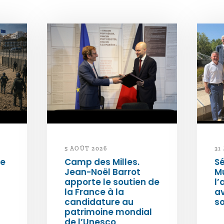
5 AOÛT 2026
31
de
Camp des Milles.
Sé
Jean-Noël Barrot
Mu
apporte le soutien de
l’
la France à la
a
candidature au
so
patrimoine mondial
de l’Unesco