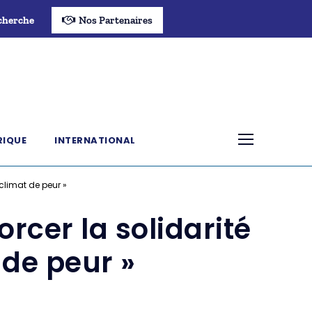
cherche
Nos Partenaires
RIQUE
INTERNATIONAL
 climat de peur »
rcer la solidarité
 de peur »