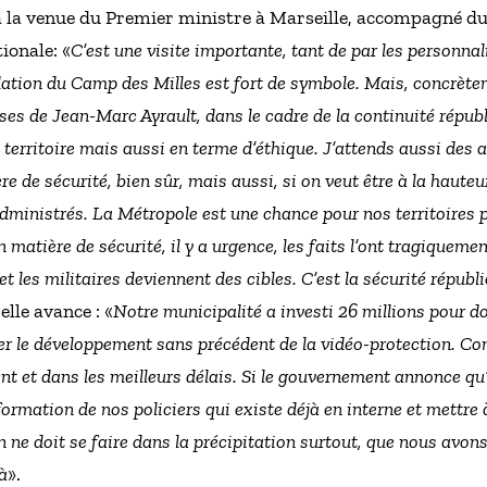
 à la venue du Premier ministre à Marseille, accompagné du 
ionale: «
C’est une visite importante, tant de par les personnal
ation du Camp des Milles est fort de symbole. Mais, concrèteme
es de Jean-Marc Ayrault, dans le cadre de la continuité républ
le territoire mais aussi en terme d’éthique. J’attends aussi de
ère de sécurité, bien sûr, mais aussi, si on veut être à la haute
dministrés. La Métropole est une chance pour nos territoires p
 matière de sécurité, il y a urgence, les faits l’ont tragiquemen
es militaires deviennent des cibles. C’est la sécurité républi
elle avance : «
Notre municipalité a investi 26 millions pour d
rer le développement sans précédent de la vidéo-protection. C
ment et dans les meilleurs délais. Si le gouvernement annonce q
ormation de nos policiers qui existe déjà en interne et mettre
 ne doit se faire dans la précipitation surtout, que nous avon
à
».