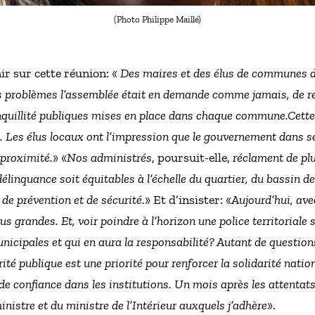
(Photo Philippe Maillé)
r sur cette réunion: «
Des maires et des élus de communes de 
es problèmes l’assemblée était en demande comme jamais, de re
ranquillité publiques mises en place dans chaque commune.Cette
e. Les élus locaux ont l’impression que le gouvernement dans s
 proximité.
» «
Nos administrés
, poursuit-elle,
réclament de plu
délinquance soit équitables à l’échelle du quartier, du bassin de
 de prévention et de sécurité.
» Et d’insister: «
Aujourd’hui, ave
lus grandes. Et, voir poindre à l’horizon une police territoriale
unicipales et qui en aura la responsabilité? Autant de questio
té publique est une priorité pour renforcer la solidarité nation
e de confiance dans les institutions. Un mois après les attenta
nistre et du ministre de l’Intérieur auxquels j’adhère
».