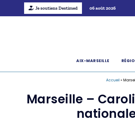
Je soutiens Destimed
06 août 2026
AIX-MARSEILLE
RÉGIO
Accueil
»
Marsei
Marseille – Carol
nationale