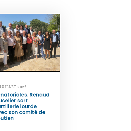
 JUILLET 2026
natoriales. Renaud
selier sort
artillerie lourde
vec son comité de
utien