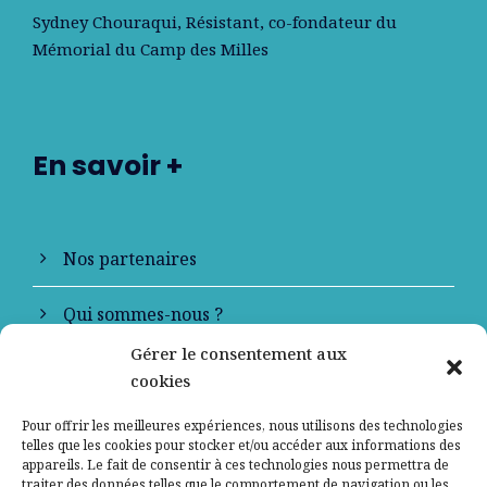
Sydney Chouraqui
, Résistant, co-fondateur du
Mémorial du Camp des Milles
En savoir +
Nos partenaires
Qui sommes-nous ?
Gérer le consentement aux
Contactez-nous
cookies
Mentions légales
Pour offrir les meilleures expériences, nous utilisons des technologies
telles que les cookies pour stocker et/ou accéder aux informations des
appareils. Le fait de consentir à ces technologies nous permettra de
Politique de confidentialité
traiter des données telles que le comportement de navigation ou les