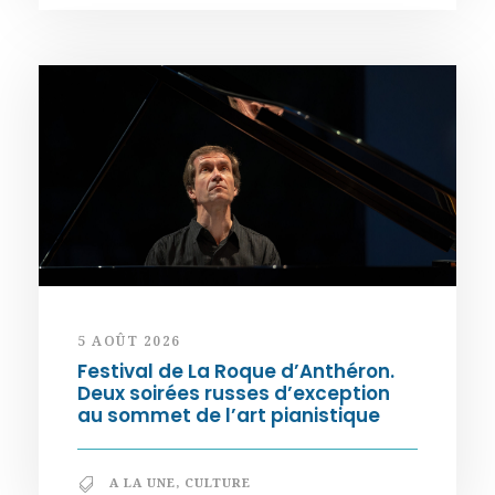
5 AOÛT 2026
Festival de La Roque d’Anthéron.
Deux soirées russes d’exception
au sommet de l’art pianistique
A LA UNE
,
CULTURE