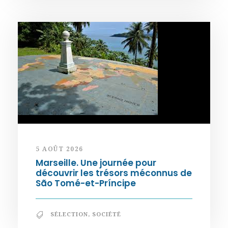
5 AOÛT 2026
Marseille. Une journée pour
découvrir les trésors méconnus de
São Tomé-et-Príncipe
SÉLECTION
,
SOCIÉTÉ