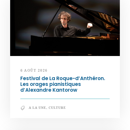
6 AOÛT 2026
Festival de La Roque-d’Anthéron.
Les orages pianistiques
d’Alexandre Kantorow
A LA UNE
,
CULTURE