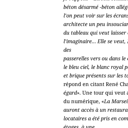
béton désarmé -béton allég
l’on peut voir sur les écran
architecte un peu insoucian
du tableau qui veut laisser
l’imaginaire… Elle se veut,
des
passerelles vers ou dans le 
le bleu ciel, le blanc royal
et brique présents sur les 
répond en citant René Cha
égard
». Une tour qui veut
du numérique, «
La Marseil
auront accès à un restauran
locataires a été pris en co
étages, à une