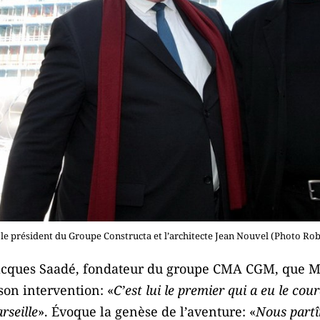
, le président du Groupe Constructa et l’architecte Jean Nouvel (Photo Rob
cques Saadé, fondateur du groupe CMA CGM, que Mar
son intervention: «
C’est lui le premier qui a eu le cou
rseille
». Évoque la genèse de l’aventure: «
Nous partî