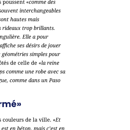
s poussent «
comme des
t souvent interchangeables
 sont hautes mais
 rideaux trop brillants.
ngulière. Elle a pour
ffiche ses désirs de jouer
es géométries simples pour
ôtés de celle de «
la reine
ps comme une robe avec sa
alogue, comme dans un Paso
armé»
couleurs de la ville. «
Et
e est en béton, mais c’est en