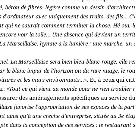
é, béton de fibres- légère comme un dessin d’architec
s d’ordinateur avec uniquement des traits, des fils… C’e
t qui ne saurait comment terminer la chose. Hé oui, la 
 encore voir la toile… Une absence qui devient un terri
 La Marseillaise, hymne à la lumière : une marche, un e
ciel. La Marseillaise sera bien bleu-blanc-rouge, elle 
 par le blanc impur de l’horizon ou du rare nuage, le r
toitures et les murs environnants…
». Et, à ceux qui cri
r: «
Tout ce qui vient au monde pour ne rien troubler n
 assurer des aménagements spécifiques au service du c
laise favorise l’appropriation de ses espaces de la par
t ainsi qu’à une crèche d’entreprise, située au 3e éta
mpte dans la conception de ces services : le restaurant 