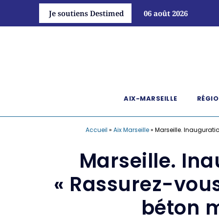
Je soutiens Destimed
06 août 2026
AIX-MARSEILLE
RÉGIO
Accueil
»
Aix Marseille
»
Marseille. Inaugurati
Marseille. Ina
« Rassurez-vous 
béton m