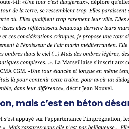
oute-t-il: «
Une tour c’est dangereux
», déplore qu’elle
utour de la terre, se ressemblent trop. Elles paraissen
rte où. Elles qualifient trop rarement leur ville. Elles
lisses elles réfléchissent beaucoup derrière leurs murs
 et ces considérations critiques, je propose une tour si
ement à l’épaisseur de l’air marin méditerranéen. Elle a
 des ombres dans le ciel (…) Mais des ombres légères, d
matiques complexes…
». La Marseillaise s’inscrit aux c
r CMA CGM. «
Une tour élancée et longue en même tem
j’étais là pour contenir cette traîne, pour avoir un di
mble, dans leur différence
», décrit Jean Nouvel.
éton, mais c’est en béton dés
l s’est appuyé sur l’appartenance l’imprégnation, les 
se ». Mais rassurez-vous elle n’est pas belliqueuse… Ell