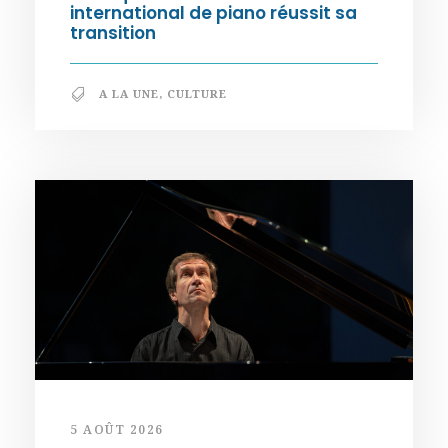
international de piano réussit sa
transition
A LA UNE
,
CULTURE
5 AOÛT 2026