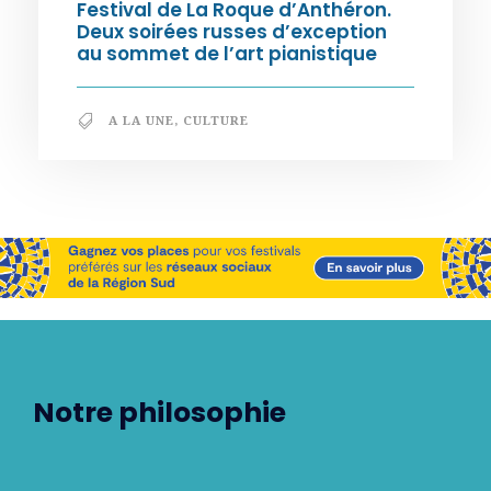
Festival de La Roque d’Anthéron.
Deux soirées russes d’exception
au sommet de l’art pianistique
A LA UNE
,
CULTURE
Notre philosophie