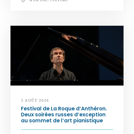
5 AOÛT 2026
Festival de La Roque d’Anthéron.
Deux soirées russes d’exception
au sommet de l’art pianistique