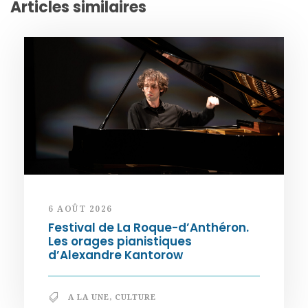
Articles similaires
6 AOÛT 2026
Festival de La Roque-d’Anthéron.
Les orages pianistiques
d’Alexandre Kantorow
A LA UNE
,
CULTURE