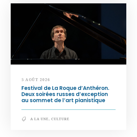
5 AOÛT 2026
Festival de La Roque d’Anthéron.
Deux soirées russes d’exception
au sommet de l’art pianistique
A LA UNE
,
CULTURE