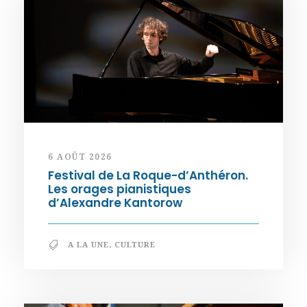
6 AOÛT 2026
Festival de La Roque-d’Anthéron.
Les orages pianistiques
d’Alexandre Kantorow
A LA UNE
,
CULTURE