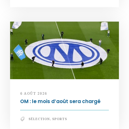
6 AOÛT 2026
OM : le mois d’août sera chargé
SÉLECTION
,
SPORTS