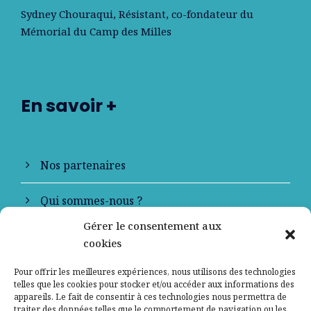
Sydney Chouraqui
, Résistant, co-fondateur du
Mémorial du Camp des Milles
En savoir +
Nos partenaires
Qui sommes-nous ?
Gérer le consentement aux
Contactez-nous
cookies
Mentions légales
Pour offrir les meilleures expériences, nous utilisons des technologies
telles que les cookies pour stocker et/ou accéder aux informations des
appareils. Le fait de consentir à ces technologies nous permettra de
Politique de confidentialité
traiter des données telles que le comportement de navigation ou les