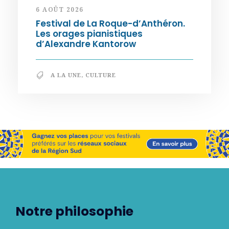
6 AOÛT 2026
Festival de La Roque-d’Anthéron.
Les orages pianistiques
d’Alexandre Kantorow
A LA UNE
,
CULTURE
Notre philosophie