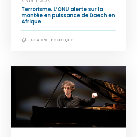
6 AOÛT 2026
Terrorisme. L’ONU alerte sur la
montée en puissance de Daech en
Afrique
A LA UNE
,
POLITIQUE