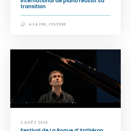
international de piano réussit sa
transition
A LA UNE
,
CULTURE
5 AOÛT 2026
Festival de La Roque d’Anthéron.