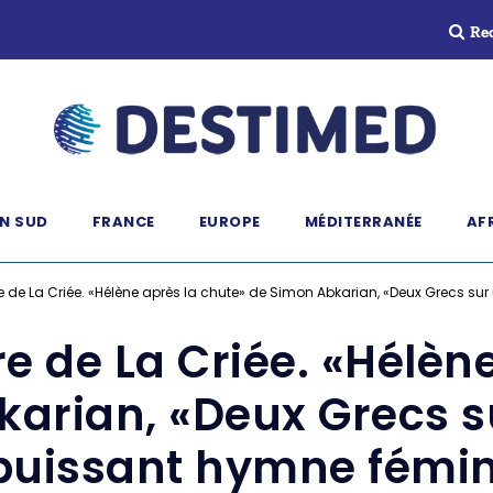
Re
N SUD
FRANCE
EUROPE
MÉDITERRANÉE
AF
re de La Criée. «Hélène après la chute» de Simon Abkarian, «Deux Grecs su
re de La Criée. «Hélèn
arian, «Deux Grecs s
puissant hymne fémin