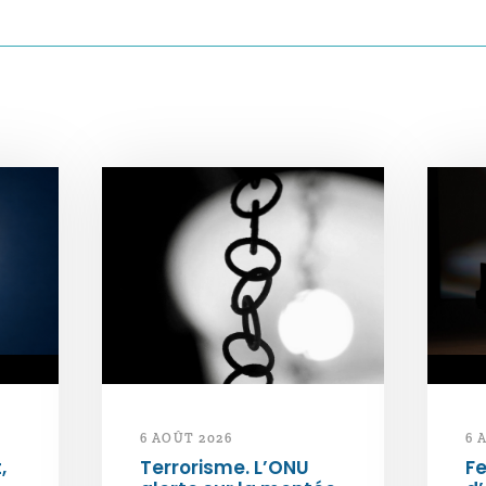
6 AOÛT 2026
6 
,
Terrorisme. L’ONU
Fe