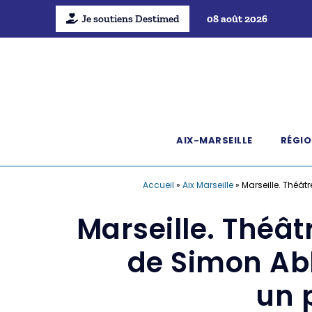
Je soutiens Destimed
08 août 2026
AIX-MARSEILLE
RÉGIO
Accueil
»
Aix Marseille
»
Marseille. Théât
Marseille. Théât
de Simon Abk
un 