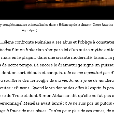
 complémentaires et inoubliables dans « Hélène après la chute » (Photo Antoine
Agoudjian)
e, Hélène confronte Ménélas à ses abus et l’oblige à consta
fonds
» Simon Abkarian s’empare ici d’un autre mythe anti
mais en le plaçant dans une criante modernité, faisant la 
de notre temps. Là encore le dramaturge signe un puissa
 dont on sort éblouis et conquis. «
Je ne me repentirai pas d’
 souiller le dernier souffle de ma vie. Jamais je ne demanderai
jouter : «
Buvons. Quand le vin donne des ailes à l’esprit, la pa
re de Troie et dont Simon Abkarian dit qu’elle ne fut pas e
 personnage) Ménélas avait lancé : «
Je ne suis pas un putain 
e à l’aune de mes plaies. Je n’en peux plus de ces rames, de c