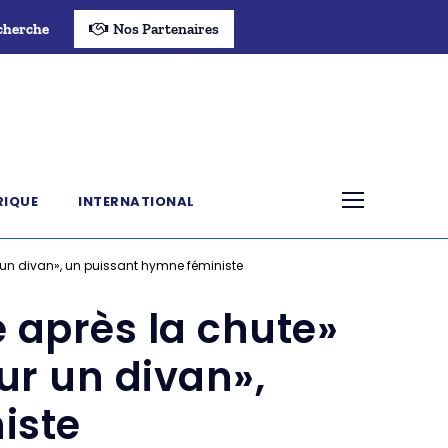
cherche
Nos Partenaires
RIQUE
INTERNATIONAL
r un divan», un puissant hymne féministe
e après la chute»
ur un divan»,
iste