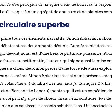
. Je n’en peux plus de naviguer à vue, de barrer sans l’espoir 
u’il s’agit là d’un agrégat de douleurs et de plaintes com
circulaire superbe
 place tous ces éléments narratifs, Simon Abkarian a chois
 débattent ces deux amants désunis. Lumières bleutées et 
it devant nous, est d’une beauté picturale puissante. Pour
fauves au petit matin, l’auteur qui signe aussi la mise en 
iers a choisi deux interprètes d’une force elle aussi explo
re
» de ce même Simon Abkarian) est ici d’une présence magn
«
Nicolas Flamel
» du film «
Les animaux fantastiques 2
», fil
 et de Bernadette Landru) montre qu’il est un comédien de
 à corps il n’y a pas de chœur, mais deux solitudes. Pas de 
ibian aux saisissants accents schubertiens. Un spectacle 