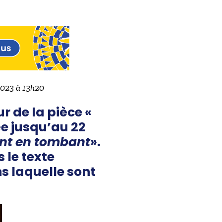
 2023 à 13h20
r de la pièce «
ée jusqu’au 22
ent en tombant
».
 le texte
ns laquelle sont