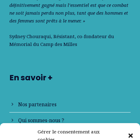
déﬁnitivement gagné mais l’essentiel est que ce combat
ne soit jamais perdu non plus, tant que des hommes et
des femmes sont prêts à le mener. »
Sydney Chouraqui
, Résistant, co-fondateur du
Mémorial du Camp des Milles
En savoir +
Nos partenaires
Qui sommes-nous ?
Gérer le consentement aux
Contactez-nous
cookies