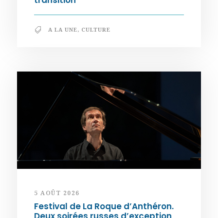
A LA UNE
,
CULTURE
5 AOÛT 2026
Festival de La Roque d’Anthéron.
Deux soirées russes d’exception