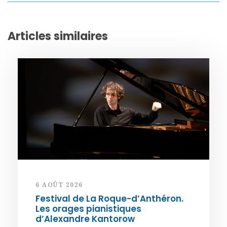
Articles similaires
6 AOÛT 2026
Festival de La Roque-d’Anthéron.
Les orages pianistiques
d’Alexandre Kantorow