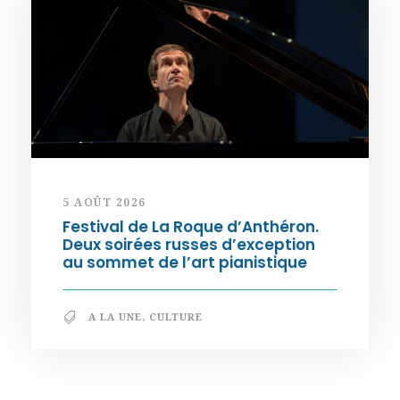
5 AOÛT 2026
Festival de La Roque d’Anthéron.
Deux soirées russes d’exception
au sommet de l’art pianistique
A LA UNE
,
CULTURE