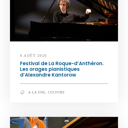
6 AOÛT 2026
Festival de La Roque-d’Anthéron.
Les orages pianistiques
d’Alexandre Kantorow
A LA UNE
,
CULTURE