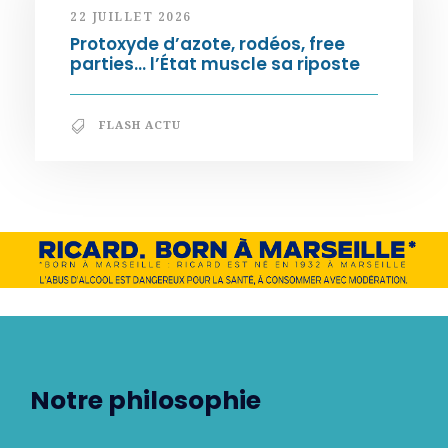
22 JUILLET 2026
Protoxyde d’azote, rodéos, free
parties… l’État muscle sa riposte
FLASH ACTU
Notre philosophie