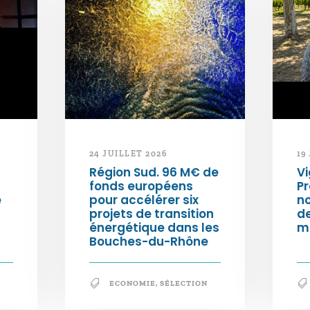
24 JUILLET 2026
19
Région Sud. 96 M€ de
Vi
fonds européens
Pr
e
pour accélérer six
n
projets de transition
d
énergétique dans les
m
Bouches-du-Rhône
ECONOMIE
,
SÉLECTION