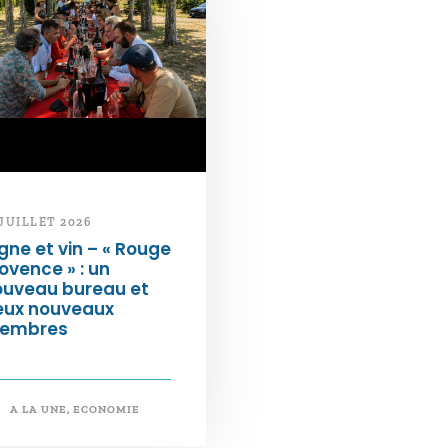
 JUILLET 2026
gne et vin – « Rouge
ovence » : un
ouveau bureau et
eux nouveaux
embres
A LA UNE
,
ECONOMIE