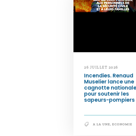
26 JUILLET 2026
Incendies. Renaud
Muselier lance une
cagnotte national
pour soutenir les
sapeurs-pompiers
A LA UNE
,
ECONOMIE