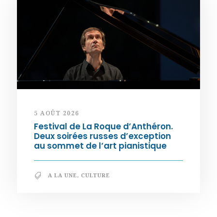
5 AOÛT 2026
Festival de La Roque d’Anthéron.
Deux soirées russes d’exception
au sommet de l’art pianistique
A LA UNE
,
CULTURE