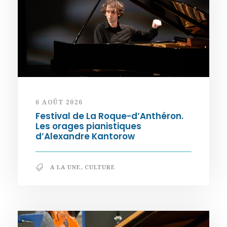
6 AOÛT 2026
Festival de La Roque-d’Anthéron.
Les orages pianistiques
d’Alexandre Kantorow
A LA UNE
,
CULTURE