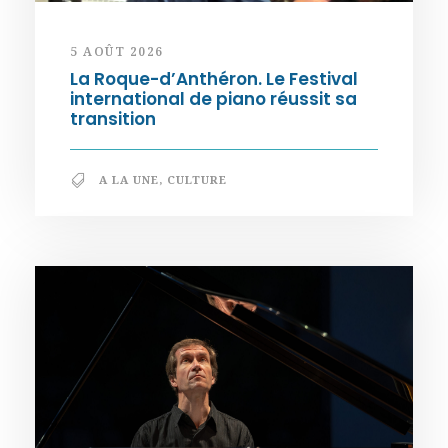
5 AOÛT 2026
La Roque-d’Anthéron. Le Festival
international de piano réussit sa
transition
A LA UNE
,
CULTURE