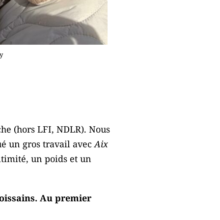
y
auche (hors LFI, NDLR). Nous
ué un gros travail avec
Aix
itimité, un poids et un
Joissains. Au premier