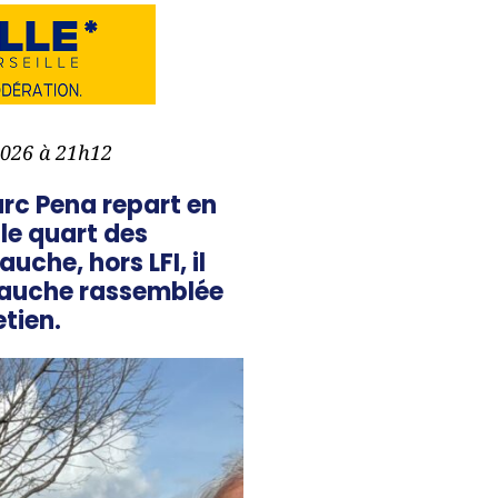
2026 à 21h12
arc Pena repart en
le quart des
uche, hors LFI, il
 gauche rassemblée
etien.