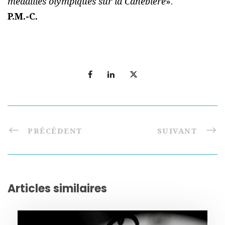
médaillés olympiques sur la Canebière
».
P.M.-C.
PRÉCÉDENT
SUIVANT
Articles similaires