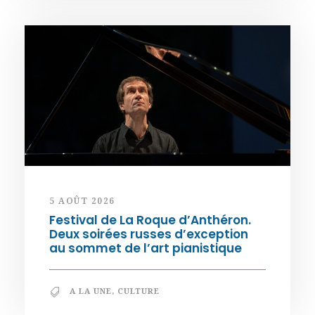
5 AOÛT 2026
Festival de La Roque d’Anthéron.
Deux soirées russes d’exception
au sommet de l’art pianistique
A LA UNE
,
CULTURE