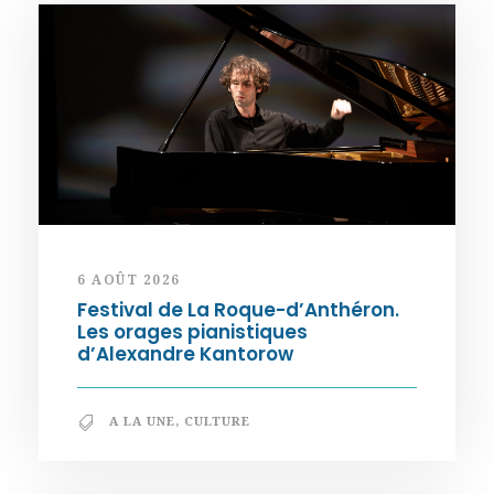
6 AOÛT 2026
Festival de La Roque-d’Anthéron.
Les orages pianistiques
d’Alexandre Kantorow
A LA UNE
,
CULTURE