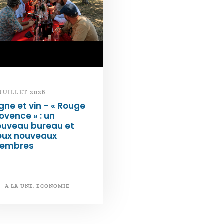
 JUILLET 2026
gne et vin – « Rouge
ovence » : un
ouveau bureau et
eux nouveaux
embres
A LA UNE
,
ECONOMIE