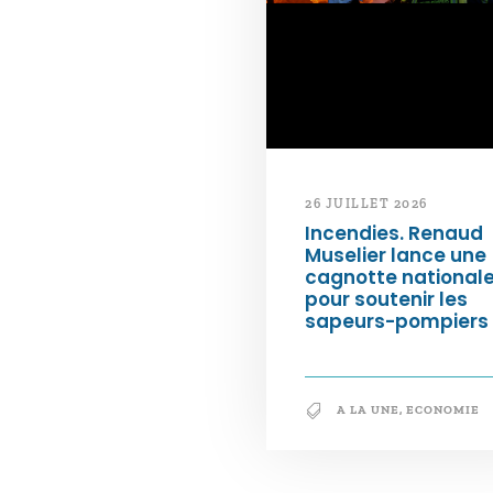
26 JUILLET 2026
Incendies. Renaud
Muselier lance une
cagnotte national
pour soutenir les
sapeurs-pompiers
A LA UNE
,
ECONOMIE