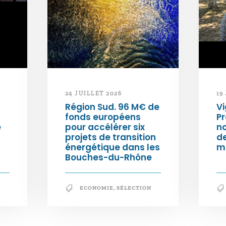
24 JUILLET 2026
19
Région Sud. 96 M€ de
Vi
fonds européens
Pr
e
pour accélérer six
n
projets de transition
d
énergétique dans les
m
Bouches-du-Rhône
ECONOMIE
,
SÉLECTION